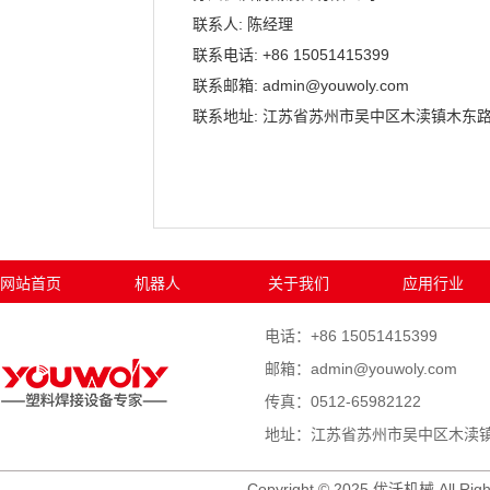
联系人: 陈经理
联系电话:
+86 15051415399
联系邮箱: admin@youwoly.com
联系地址:
江苏省苏州市吴中区木渎镇木东路 4
网站首页
机器人
关于我们
应用行业
电话：+86 15051415399
邮箱：admin@youwoly.com
传真：0512-65982122
地址：江苏省苏州市吴中区木渎镇木
Copyright © 2025 优沃机械 All Righ