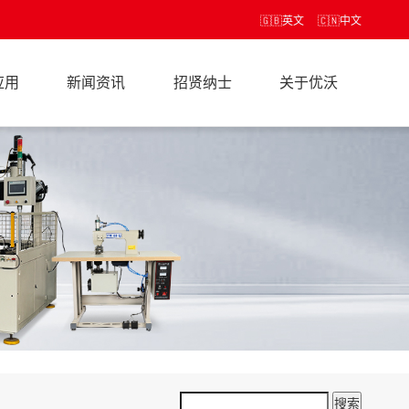
🇬🇧
英文
🇨🇳
中文
应用
新闻资讯
招贤纳士
关于优沃