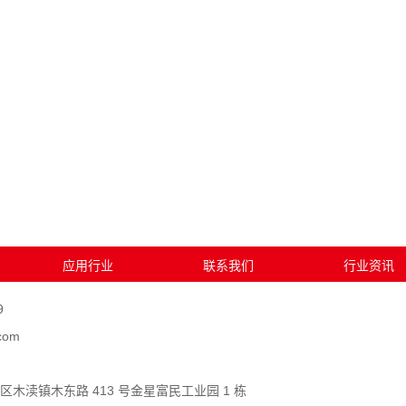
应用行业
联系我们
行业资讯
9
com
木渎镇木东路 413 号金星富民工业园 1 栋