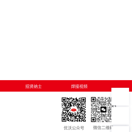
人工客服：15051415399
7*12 专业客服，服务咨询
招贤纳士
焊接视频
工单服务（点击发送邮件）
7*24全时处理，技术支持
投诉建议：15051415399
微信二维码
优沃公众号