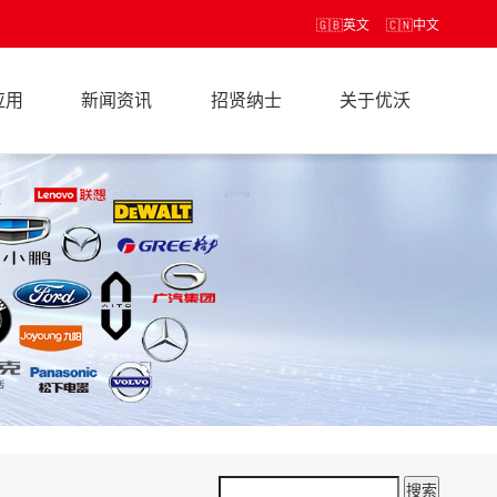
🇬🇧
英文
🇨🇳
中文
应用
新闻资讯
招贤纳士
关于优沃