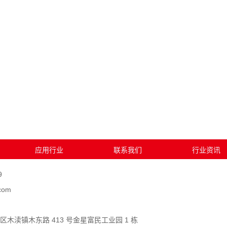
应用行业
联系我们
行业资讯
9
com
木渎镇木东路 413 号金星富民工业园 1 栋