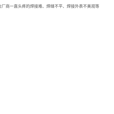
金厂商一直头疼的焊接难、焊缝不平、焊接外表不美观等