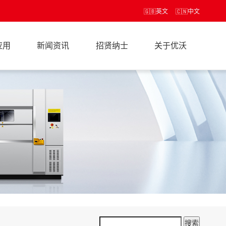
🇬🇧
英文
🇨🇳
中文
应用
新闻资讯
招贤纳士
关于优沃